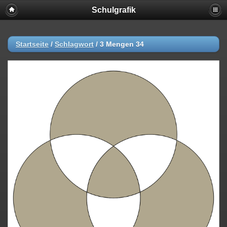
Schulgrafik
Startseite
/
Schlagwort
/
3 Mengen 34