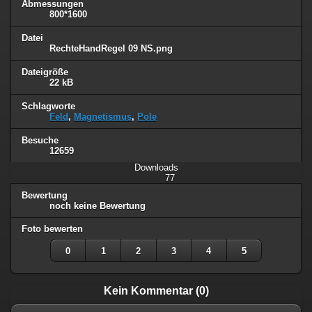
Abmessungen
800*1600
Datei
RechteHandRegel 09 NS.png
Dateigröße
22 kB
Schlagworte
Feld
,
Magnetismus
,
Pole
Besuche
12659
Downloads
77
Bewertung
noch keine Bewertung
Foto bewerten
0
1
2
3
4
5
Kein Kommentar (0)