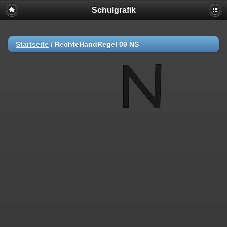
Schulgrafik
Startseite
/
RechteHandRegel 09 NS