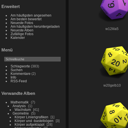
Erweitert
Am häufigsten angesehen
Am besten bewertet
Neueste Fotos
Am häufigsten heruntergeladen
w12lila5
Neueste Alben
Zufällige Fotos
Kalender
Menü
Schlagworte
(383)
Suchen
Kommentare
(2)
Info
RSS-Feed
w20gelb10
Verwandte Alben
Mathematik
7
Analysis
1
Wachstum
41
Geometrie
5
Körper Liniengrafiken
1
Körper und -bastelbögen
3
Körper aufgeklappt
28