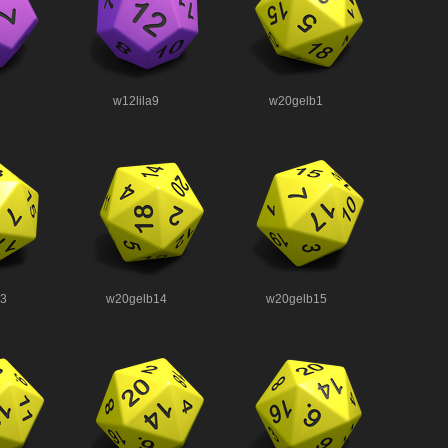
w12lila9
w20gelb1
3
w20gelb14
w20gelb15