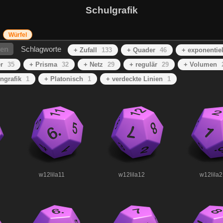
Schulgrafik
Würfel
hen
Schlagworte
+ Zufall
133
+ Quader
46
+ exponentiel
r
35
+ Prisma
32
+ Netz
29
+ regulär
29
+ Volumen
ngrafik
1
+ Platonisch
1
+ verdeckte Linien
1
w12lila11
w12lila12
w12lila2