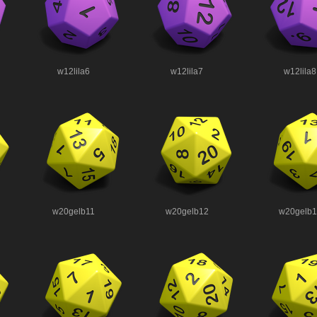
w12lila6
w12lila7
w12lila8
w20gelb11
w20gelb12
w20gelb1