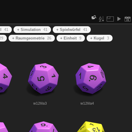
l
41
+ Simulation
41
+ Spielwürfel
41
29
+ Raumgeometrie
26
+ Einheit
9
+ Kugel
3
w12lila3
w12lila4