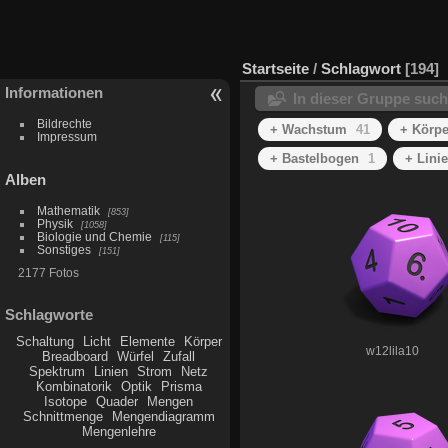
Startseite
/
Schlagwort
194
Informationen
In dieser Gruppe suc
Bildrechte
+ Wachstum
41
+ Körpe
Impressum
+ Bastelbogen
1
+ Linie
Alben
Mathematik
853
Physik
1058
Biologie und Chemie
115
Sonstiges
151
2177 Fotos
Schlagworte
Schaltung
Licht
Elemente
Körper
w12lila10
Breadboard
Würfel
Zufall
Spektrum
Linien
Strom
Netz
Kombinatorik
Optik
Prisma
Isotope
Quader
Mengen
Schnittmenge
Mengendiagramm
Mengenlehre