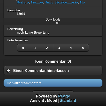
Biologie
,
Cochlea
,
Gehör
,
Gehörschnecke
,
Ohr
Besuche
18969
Downloads
85
Bewertung
noch keine Bewertung
Foto bewerten
0
1
2
3
4
5
Kein Kommentar (0)
Einen Kommentar hinterlassen
Benutzerkommentare
Powered by
Piwigo
Ansicht :
Mobil
|
Standard